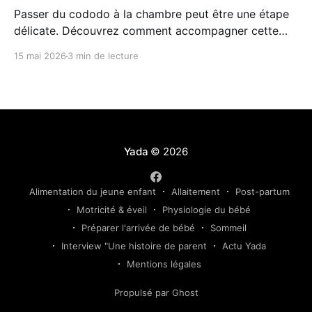
Passer du cododo à la chambre peut être une étape
délicate. Découvrez comment accompagner cette
transition en douceur grâce à des repères simples, un
15 mai 2026
3 min de lecture
environnement rassurant et une approche
progressive adaptée au rythme de votre enfant.
Yada
© 2026
Alimentation du jeune enfant
Allaitement
Post-partum
Motricité & éveil
Physiologie du bébé
Préparer l'arrivée de bébé
Sommeil
Interview "Une histoire de parent
Actu Yada
Mentions légales
Propulsé par Ghost