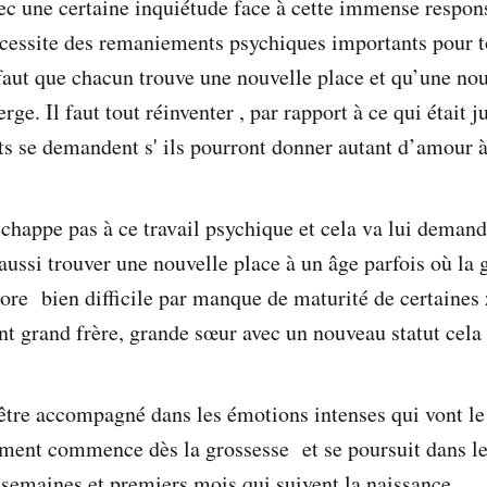
ec une certaine inquiétude face à cette immense respons
écessite des remaniements psychiques importants pour 
l faut que chacun trouve une nouvelle place et qu’une n
rge. Il faut tout réinventer , par rapport à ce qui était j
nts se demandent s' ils pourront donner autant d’amour à
échappe pas à ce travail psychique et cela va lui demand
aussi trouver une nouvelle place à un âge parfois où la 
ore bien difficile par manque de maturité de certaines
ent grand frère, grande sœur avec un nouveau statut cel
’être accompagné dans les émotions intenses qui vont le 
ent commence dès la grossesse et se poursuit dans le
 semaines et premiers mois qui suivent la naissance.