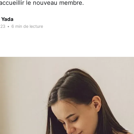
 accueillir le nouveau membre.
e Yada
023
•
6 min de lecture