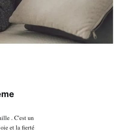
ième
lle . C'est un
ie et la fierté