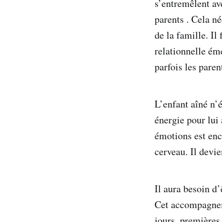
s’entremêlent av
parents . Cela n
de la famille. I
relationnelle éme
parfois les pare
L’enfant aîné n’
énergie pour lui 
émotions est enc
cerveau. Il devi
Il aura besoin d
Cet accompagnem
jours, premières