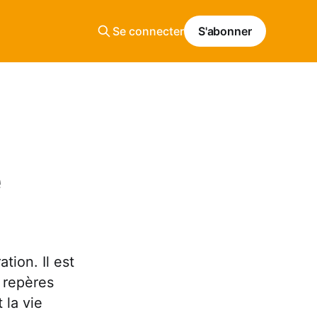
Se connecter
S'abonner
e
tion. Il est
s repères
 la vie