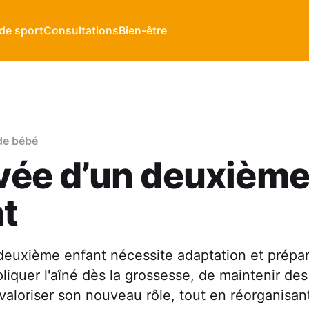
de sport
Consultations
Bien-être
 de bébé
ivée d’un deuxièm
t
 deuxième enfant nécessite adaptation et prépara
pliquer l'aîné dès la grossesse, de maintenir de
 valoriser son nouveau rôle, tout en réorganisant