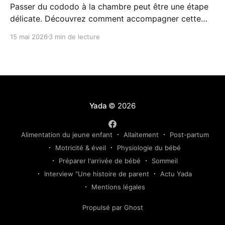
Passer du cododo à la chambre peut être une étape
délicate. Découvrez comment accompagner cette
transition en douceur grâce à des repères simples, un
15 mai 2026
3 min de lecture
environnement rassurant et une approche
progressive adaptée au rythme de votre enfant.
Yada
© 2026
Alimentation du jeune enfant
Allaitement
Post-partum
Motricité & éveil
Physiologie du bébé
Préparer l'arrivée de bébé
Sommeil
Interview "Une histoire de parent
Actu Yada
Mentions légales
Propulsé par Ghost