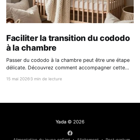
Faciliter la transition du cododo
à la chambre
Passer du cododo à la chambre peut être une étape
délicate. Découvrez comment accompagner cette
transition en douceur grâce à des repères simples, un
15 mai 2026
3 min de lecture
environnement rassurant et une approche
progressive adaptée au rythme de votre enfant.
Yada
© 2026
Alimentation du jeune enfant
Allaitement
Post-partum