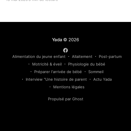
environnement rassurant et une approche
progressive adaptée au rythme de votre enfant.
Yada
© 2026
Alimentation du jeune enfant
Allaitement
Post-partum
Motricité & éveil
Physiologie du bébé
Préparer l'arrivée de bébé
Sommeil
Interview "Une histoire de parent
Actu Yada
Mentions légales
Propulsé par Ghost