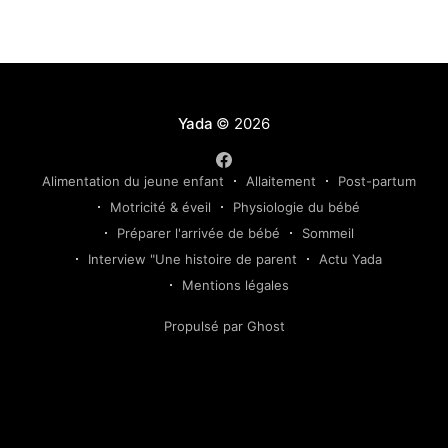
progressive adaptée au rythme de votre enfant.
Yada
© 2026
Alimentation du jeune enfant
Allaitement
Post-partum
Motricité & éveil
Physiologie du bébé
Préparer l'arrivée de bébé
Sommeil
Interview "Une histoire de parent
Actu Yada
Mentions légales
Propulsé par Ghost