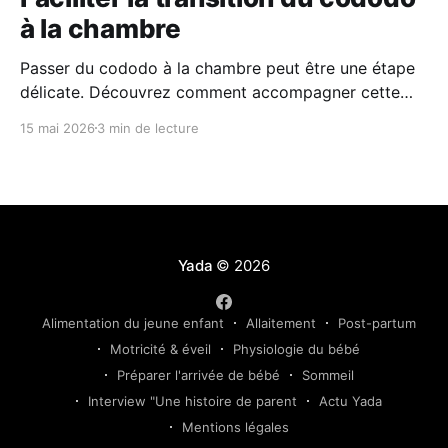
à la chambre
Passer du cododo à la chambre peut être une étape
délicate. Découvrez comment accompagner cette
transition en douceur grâce à des repères simples, un
15 mai 2026
3 min de lecture
environnement rassurant et une approche
progressive adaptée au rythme de votre enfant.
Yada
© 2026
Alimentation du jeune enfant
Allaitement
Post-partum
Motricité & éveil
Physiologie du bébé
Préparer l'arrivée de bébé
Sommeil
Interview "Une histoire de parent
Actu Yada
Mentions légales