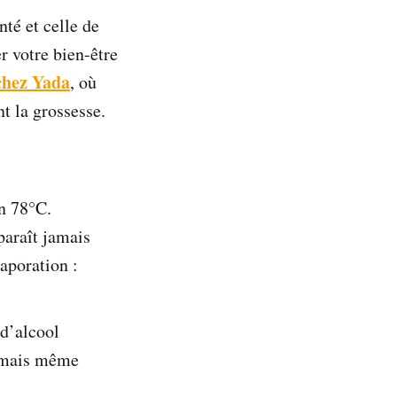
té et celle de
r votre bien-être
chez Yada
, où
t la grossesse.
on 78°C.
paraît jamais
vaporation :
 d’alcool
, mais même