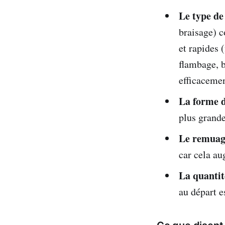
Le type de
braisage) c
et rapides 
flambage, b
efficacemen
La forme d
plus grande
Le remuag
car cela au
La quantité
au départ e