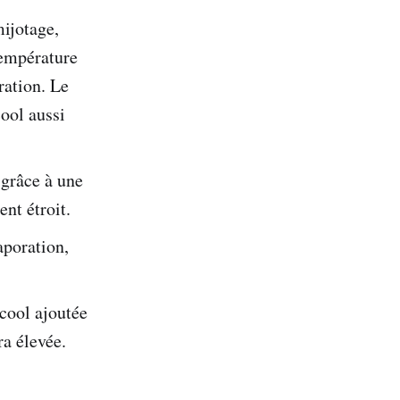
mijotage,
température
ration. Le
cool aussi
 grâce à une
ent étroit.
aporation,
cool ajoutée
ra élevée.