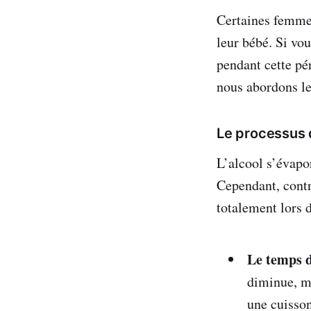
Certaines femmes 
leur bébé. Si vo
pendant cette p
nous abordons le
Le processus d
L’alcool s’évapo
Cependant, contr
totalement lors d
Le temps d
diminue, ma
une cuisson