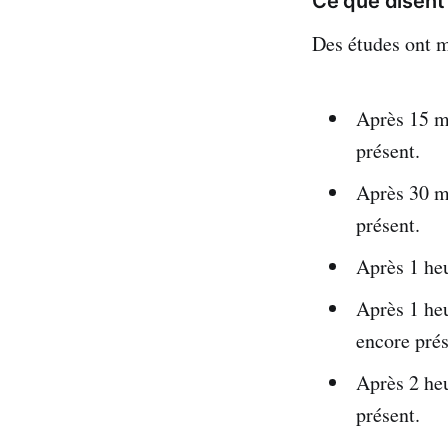
Ce que disent 
Des études ont me
Après 15 mi
présent.
Après 30 mi
présent.
Après 1 heu
Après 1 heu
encore prés
Après 2 heu
présent.