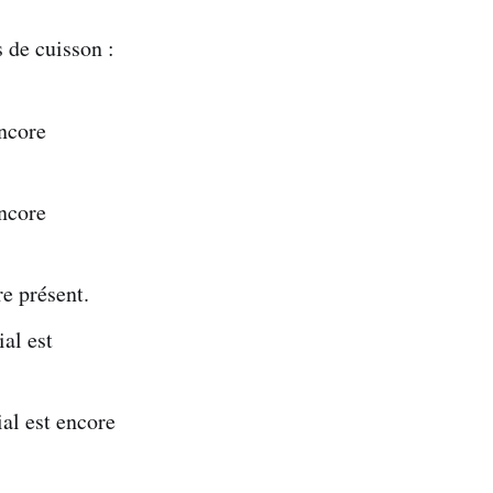
 de cuisson :
encore
encore
re présent.
al est
ial est encore