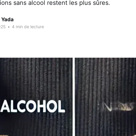
ions sans alcool restent les plus sûres.
e Yada
025
•
4 min de lecture