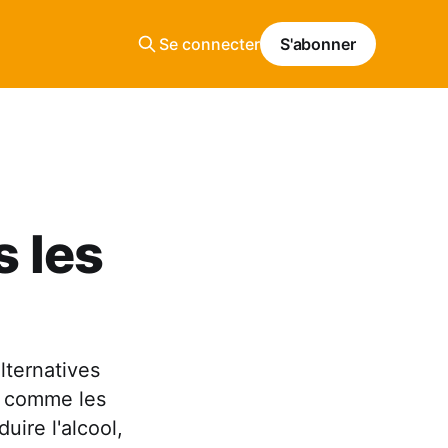
Se connecter
S'abonner
s les
lternatives
l, comme les
uire l'alcool,