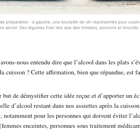
préparation : à gauche, une bouteille de vin représentée pour cuisiner a
s alcool. Des légumes frais tels que des tomates, poivrons et brocolis s
avons-nous entendu dire que l’alcool dans les plats s’é
a cuisson ? Cette affirmation, bien que répandue, est f
r but de démystifier cette idée reçue et d’apporter un éc
éelle d’alcool restant dans nos assiettes après la cuisso
e, notamment pour les personnes qui doivent éviter l’al
 (femmes enceintes, personnes sous traitement médicam