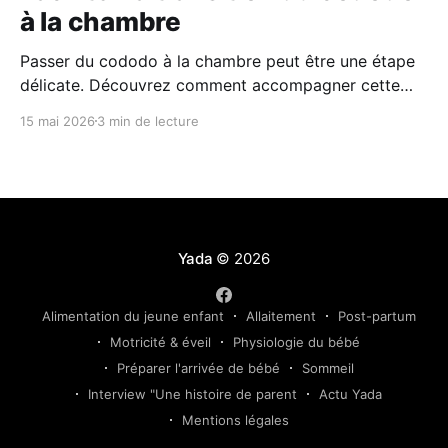
à la chambre
Passer du cododo à la chambre peut être une étape
délicate. Découvrez comment accompagner cette
transition en douceur grâce à des repères simples, un
15 mai 2026
3 min de lecture
environnement rassurant et une approche
progressive adaptée au rythme de votre enfant.
Yada
© 2026
Alimentation du jeune enfant
Allaitement
Post-partum
Motricité & éveil
Physiologie du bébé
Préparer l'arrivée de bébé
Sommeil
Interview "Une histoire de parent
Actu Yada
Mentions légales